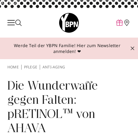
ANZEIGE
Parfum
Make-up
Werde Teil der YBPN Familie! Hier zum Newsletter
Pflege
anmelden! ❤
Behandlungen
HOME
PFLEGE
ANTI-AGING
Inspiration
Über YBPN
Die Wunderwaffe
gegen Falten:
Aktionen
pRETINOL™ von
Storefinder
AHAVA