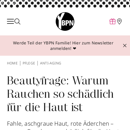
ANZEIGE
Parfum
Make-up
Werde Teil der YBPN Familie! Hier zum Newsletter
Pflege
anmelden! ❤
Behandlungen
HOME
PFLEGE
ANTI-AGING
Inspiration
Über YBPN
Beautyfrage: Warum
Rauchen so schädlich
Aktionen
für die Haut ist
Storefinder
Fahle, aschgraue Haut, rote Äderchen –