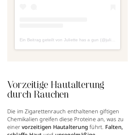
Ein Beitrag geteilt von Juliette has a gun (@juliettehasagun)
Vorzeitige Hautalterung
durch Rauchen
Die im Zigarettenrauch enthaltenen giftigen
Chemikalien greifen diese Proteine an, was zu
einer
vorzeitigen Hautalterung
führt.
Falten,
schlaffe Haut
und
unregelmäßige