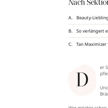
Nach Sektio
Beauty-Lieblin
So verlängert 
Tan Maximizer 
er 
pfle
D
Und
Brä
Wer möchte schon 