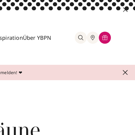
spiration
Über YBPN
anmelden! ❤
äune