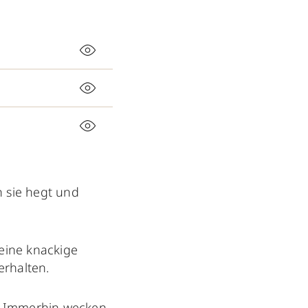
n sie hegt und
eine knackige
erhalten.
? Immerhin wecken