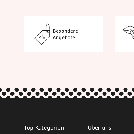
Termin vereinbaren
Mehr Inform
City Parfümerie Rathjen
Besondere
Angebote
Philippine-Welser-Straße 26
,
86150
Augs
geöffnet
, schließt 19:00 Uhr
0821344710
zum Routenplaner
Termin vereinbaren
Mehr Inform
Parfümerie Schuback
Top-Kategorien
Über uns
Mühlenkamp 38
,
22303
Hamburg