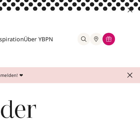
spiration
Über YBPN
anmelden! ❤
nder