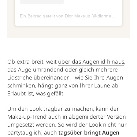
Ein Beitrag geteilt von Dior Makeup (@diormakeup)
am
Ap
Ob extra breit, weit
über das Augenlid hinaus
,
das Auge umrandend oder gleich mehrere
Lidstriche übereinander – wie Sie Ihre Augen
schminken, hängt ganz von Ihrer Laune ab.
Erlaubt ist, was gefällt.
Um den Look tragbar zu machen, kann der
Make-up-Trend auch in abgemilderter Version
umgesetzt werden. So wird der Look nicht nur
partytauglich, auch
tagsüber bringt Augen-