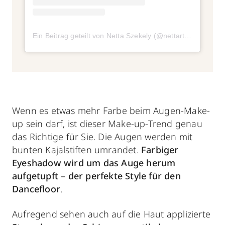
Ein Beitrag geteilt von Netta Szekely (@nettart)
am
Jun 4,
Wenn es etwas mehr Farbe beim Augen-Make-
up sein darf, ist dieser Make-up-Trend genau
das Richtige für Sie. Die Augen werden mit
bunten Kajalstiften umrandet.
Farbiger
Eyeshadow wird um das Auge herum
aufgetupft – der perfekte Style für den
Dancefloor
.
Aufregend sehen auch auf die Haut applizierte