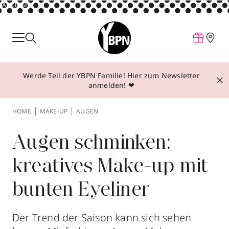
ANZEIGE
Parfum
Make-up
Werde Teil der YBPN Familie! Hier zum Newsletter
Pflege
anmelden! ❤
Behandlungen
HOME
MAKE-UP
AUGEN
Inspiration
Über YBPN
Augen schminken:
kreatives Make-up mit
Aktionen
bunten Eyeliner
Storefinder
Der Trend der Saison kann sich sehen