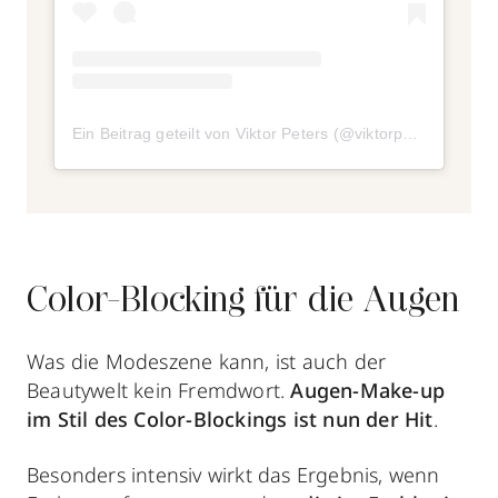
Ein Beitrag geteilt von Viktor Peters (@viktorpeters)
am
Ap
Color-Blocking für die Augen
Was die Modeszene kann, ist auch der
Beautywelt kein Fremdwort.
Augen-Make-up
im Stil des Color-Blockings ist nun der Hit
.
Besonders intensiv wirkt das Ergebnis, wenn