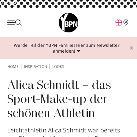
ANZEIGE
Parfum
Make-up
Werde Teil der YBPN Familie! Hier zum Newsletter
Pflege
anmelden! ❤
Behandlungen
HOME
INSPIRATION
LOOKS
Inspiration
Über YBPN
Alica Schmidt – das
Sport-Make-up der
Aktionen
schönen Athletin
Storefinder
Leichtathletin Alica Schmidt war bereits