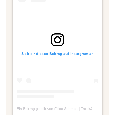
Sieh dir diesen Beitrag auf Instagram an
Ein Beitrag geteilt von ᗩlica Ѕchmidt | Track&Field (@alicasmd)