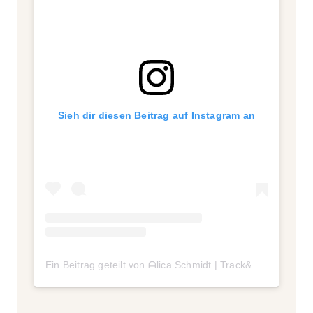
Sieh dir diesen Beitrag auf Instagram an
Ein Beitrag geteilt von ᗩlica Ѕchmidt | Track&Field (@alicasmd)