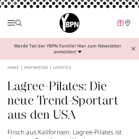
ANZEIGE
Parfum
Make-up
Werde Teil der YBPN Familie! Hier zum Newsletter
Pflege
anmelden! ❤
Behandlungen
HOME
INSPIRATION
LIFESTYLE
Inspiration
Über YBPN
Lagree-Pilates: Die
neue Trend-Sportart
Aktionen
aus den USA
Storefinder
Frisch aus Kalifornien: Lagree-Pilates ist