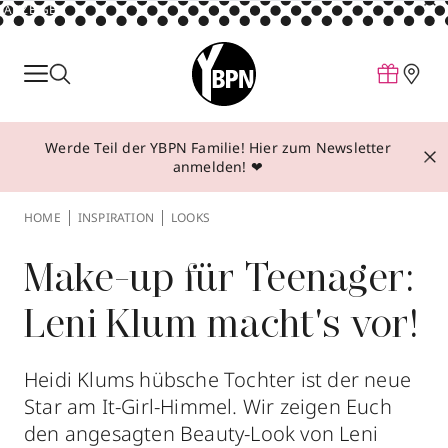
ANZEIGE
Parfum
Make-up
Werde Teil der YBPN Familie! Hier zum Newsletter
Pflege
anmelden! ❤
Behandlungen
HOME
INSPIRATION
LOOKS
Inspiration
Über YBPN
Make-up für Teenager:
Leni Klum macht's vor!
Aktionen
Storefinder
Heidi Klums hübsche Tochter ist der neue
Star am It-Girl-Himmel. Wir zeigen Euch
den angesagten Beauty-Look von Leni