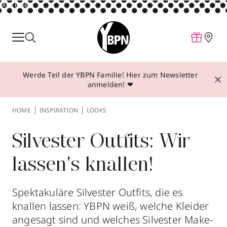
ANZEIGE
Parfum
Make-up
Werde Teil der YBPN Familie! Hier zum Newsletter
Pflege
anmelden! ❤
Behandlungen
HOME
INSPIRATION
LOOKS
Inspiration
Über YBPN
Silvester Outfits: Wir
lassen's knallen!
Aktionen
Storefinder
Spektakuläre Silvester Outfits, die es
knallen lassen: YBPN weiß, welche Kleider
angesagt sind und welches Silvester Make-