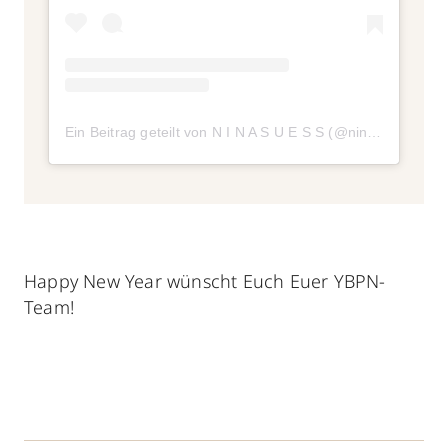
Ein Beitrag geteilt von N I N A S U E S S (@ninasuess)
Happy New Year wünscht Euch Euer YBPN-
Team!