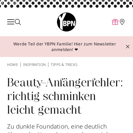
ANZEIGE
Parfum
Make-up
Werde Teil der YBPN Familie! Hier zum Newsletter
Pflege
anmelden! ❤
Behandlungen
HOME
INSPIRATION
TIPPS & TRICKS
Inspiration
Über YBPN
Beauty-Anfängerfehler:
richtig schminken
Aktionen
leicht gemacht
Storefinder
Zu dunkle Foundation, eine deutlich