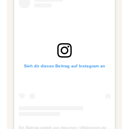
Sieh dir diesen Beitrag auf Instagram an
Ein Beitrag geteilt von bloomon (@bloomon.de)
am
Feb 11