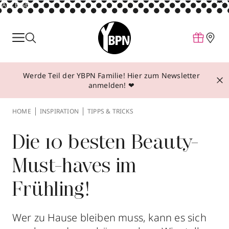
ANZEIGE
Parfum
Make-up
Werde Teil der YBPN Familie! Hier zum Newsletter
Pflege
anmelden! ❤
Behandlungen
HOME
INSPIRATION
TIPPS & TRICKS
Inspiration
Über YBPN
Die 10 besten Beauty-
Must-haves im
Aktionen
Frühling!
Storefinder
Wer zu Hause bleiben muss, kann es sich