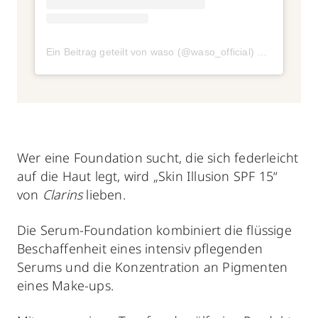
Ein Beitrag geteilt von waso (@waso_official)
am
Aug 22, 
Wer eine Foundation sucht, die sich federleicht
auf die Haut legt, wird „Skin Illusion SPF 15“
von
Clarins
lieben.
Die Serum-Foundation kombiniert die flüssige
Beschaffenheit eines intensiv pflegenden
Serums und die Konzentration an Pigmenten
eines Make-ups.