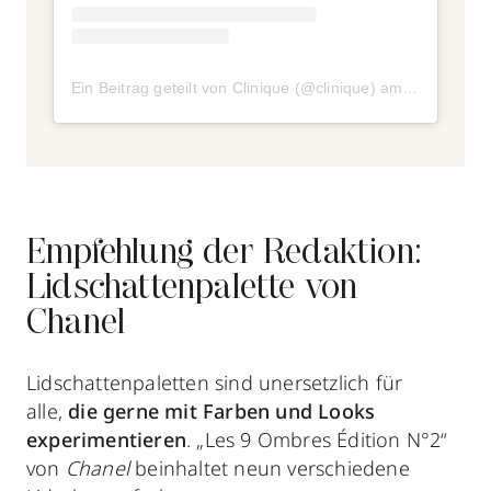
Ein Beitrag geteilt von Clinique (@clinique)
am
Sep 3, 201
Empfehlung der Redaktion:
Lidschattenpalette von
Chanel
Lidschattenpaletten sind unersetzlich für
alle,
die gerne mit Farben und Looks
experimentieren
. „Les 9 Ombres Édition N°2“
von
Chanel
beinhaltet neun verschiedene