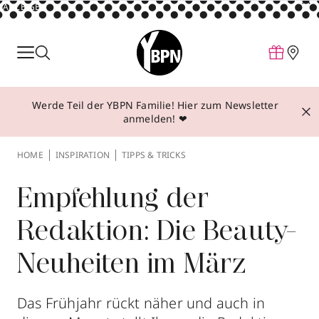
ANZEIGE
Parfum
Make-up
Werde Teil der YBPN Familie! Hier zum Newsletter
Pflege
anmelden! ❤
Behandlungen
HOME
INSPIRATION
TIPPS & TRICKS
Inspiration
Über YBPN
Empfehlung der
Redaktion: Die Beauty-
Aktionen
Neuheiten im März
Storefinder
Das Frühjahr rückt näher und auch in