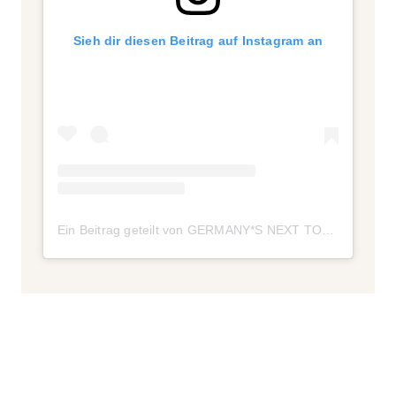
Sieh dir diesen Beitrag auf Instagram an
Ein Beitrag geteilt von GERMANY*S NEXT TOPMODEL (@germanysnexttopmodel)