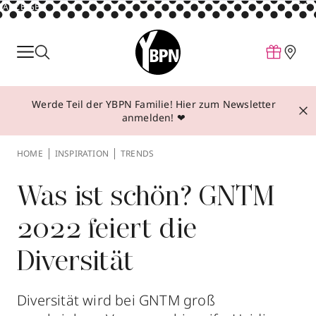
ANZEIGE
Parfum
Make-up
Werde Teil der YBPN Familie! Hier zum Newsletter
Pflege
anmelden! ❤
Behandlungen
HOME
INSPIRATION
TRENDS
Inspiration
Über YBPN
Was ist schön? GNTM
2022 feiert die
Aktionen
Diversität
Storefinder
Diversität wird bei GNTM groß