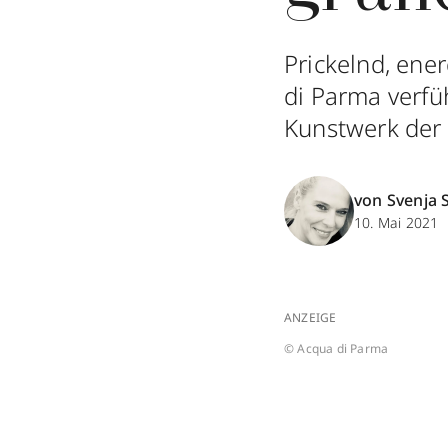
Prickelnd, ene
di Parma verfüh
Kunstwerk der 
von Svenja 
10. Mai 2021
ANZEIGE
© Acqua di Parma