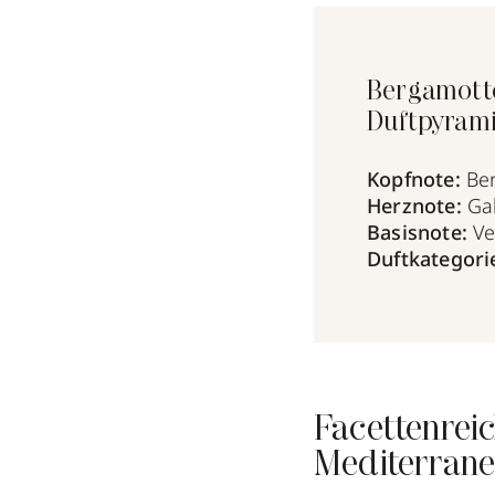
Bergamotto
Duftpyram
Kopfnote:
Ber
Herznote:
Ga
Basisnote:
Ve
Duftkategori
Facettenrei
Mediterrane