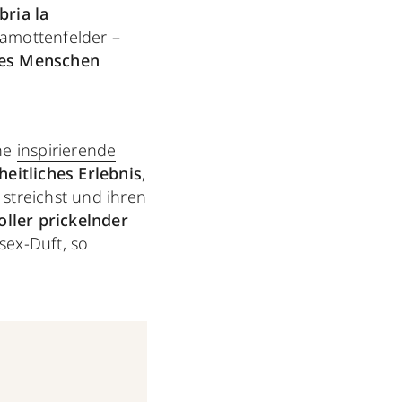
ria la
gamottenfelder –
des Menschen
ine
inspirierende
heitliches Erlebnis
,
streichst und ihren
oller prickelnder
sex-Duft, so