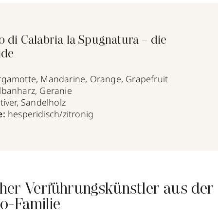
 di Calabria la Spugnatura – die
ide
gamotte, Mandarine, Orange, Grapefruit
lbanharz, Geranie
tiver, Sandelholz
e:
hesperidisch/zitronig
cher Verführungskünstler aus der
o-Familie