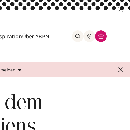
spiration
Über YBPN
anmelden! ❤
h dem
iens