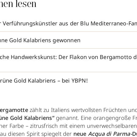
nen lesen
r Verführungskünstler aus der Blu Mediterraneo-Fam
rüne Gold Kalabriens gewonnen
he Handwerkskunst: Der Flakon von Bergamotto di
rüne Gold Kalabriens – bei YBPN!
ergamotte
zählt zu Italiens wertvollsten Früchten un
üne Gold Kalabriens“
genannt. Eine orangengroße Fr
ner Farbe – zitrusfrisch mit einem unverwechselbare
au diesen Spirit spiegelt der
neue
Acqua di Parma-
D