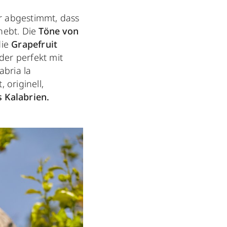
r abgestimmt, dass
hebt. Die
Töne von
die
Grapefruit
 der perfekt mit
abria la
 originell,
s Kalabrien.