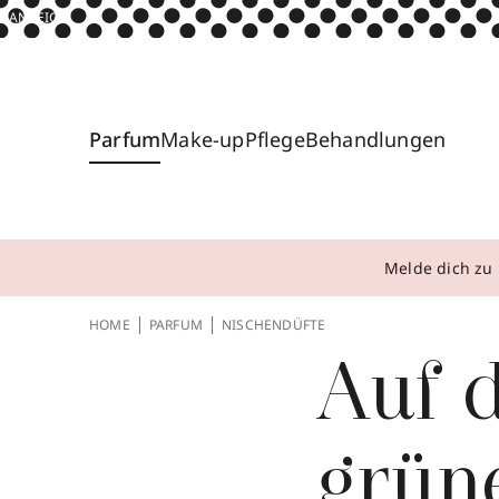
ANZEIGE
Parfum
Make-up
Pflege
Behandlungen
Melde dich zu 
HOME
PARFUM
NISCHENDÜFTE
Auf 
grün