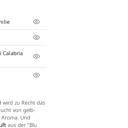
ilie
 Calabria
d wird zu Recht das
ucht von gelb-
n Aroma. Und
uft
aus der "Blu