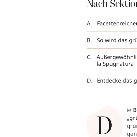
Nach Sektio
Facettenreiche
So wird das g
Außergewöhnlic
la Spugnatura
Entdecke das g
ie
B
„gr
D
grü
gen