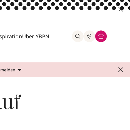
spiration
Über YBPN
anmelden! ❤
auf