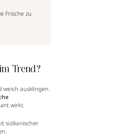
e Frische zu
 im Trend?
d weich ausklingen.
sche
ant wirkt.
t sizilianischer
men.