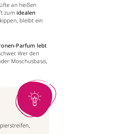
Düfte an heißen
ft zum
idealen
ippen, bleibt ein
tronen-Parfum lebt
 schwer. Wer den
oder Moschusbasis,
ierstreifen,