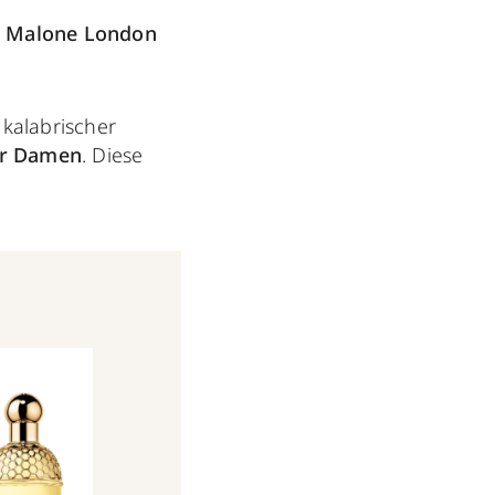
o Malone London
.
 kalabrischer
ür Damen
. Diese