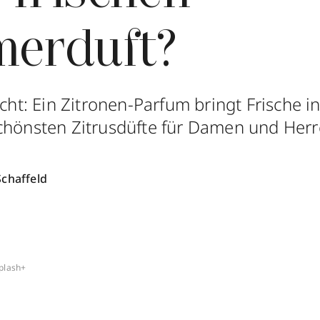
erduft?
icht: Ein Zitronen-Parfum bringt Frische i
chönsten Zitrusdüfte für Damen und Herr
Schaffeld
plash+