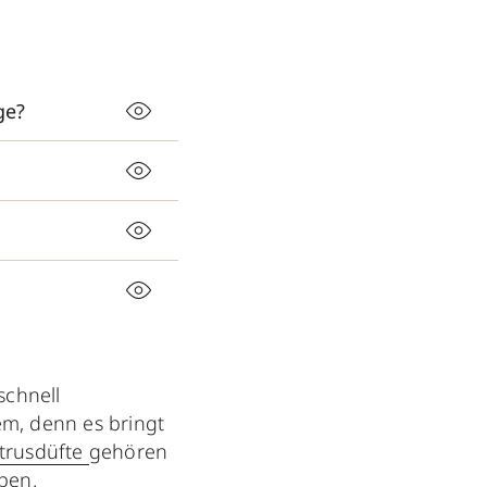
ge?
schnell
em, denn es bringt
itrusdüfte
gehören
iben.