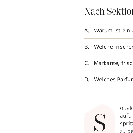
Nach Sektio
Warum ist ein 
Welche frische
Markante, frisc
Welches Parfum
obal
aufdr
S
sprit
zu d