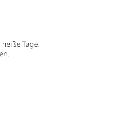
n heiße Tage.
en.