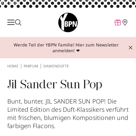
ANZEIGE
Parfum
Make-up
Werde Teil der YBPN Familie! Hier zum Newsletter
Pflege
anmelden! ❤
Behandlungen
HOME
PARFUM
DAMENDÜFTE
Inspiration
Über YBPN
Jil Sander Sun Pop
Bunt, bunter, JIL SANDER SUN POP! Die
Aktionen
Limited Edition des Duft-Klassikers verführt
Storefinder
mit frischen, blumigen Kompositionen und
farbigen Flacons.