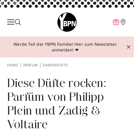
ANZEIGE
Parfum
Make-up
Werde Teil der YBPN Familie! Hier zum Newsletter
Pflege
anmelden! ❤
Behandlungen
HOME
PARFUM
DAMENDÜFTE
Inspiration
Über YBPN
Diese Düfte rocken:
Parfüm von Philipp
Aktionen
Plein und Zadig &
Storefinder
Voltaire