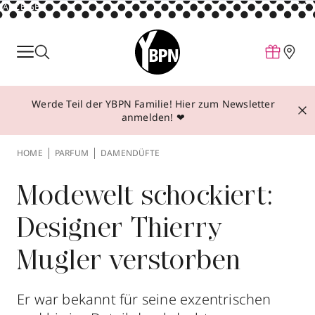
ANZEIGE
Parfum
Make-up
Werde Teil der YBPN Familie! Hier zum Newsletter
Pflege
anmelden! ❤
Behandlungen
HOME
PARFUM
DAMENDÜFTE
Inspiration
Über YBPN
Modewelt schockiert:
Designer Thierry
Aktionen
Mugler verstorben
Storefinder
Er war bekannt für seine exzentrischen