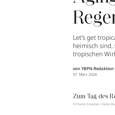
Rege
Let’s get tropi
heimisch sind,
tropischen Wir
von YBPN-Redaktion
07. März 2024
Zum Tag des R
© Plume Creative / Getty I