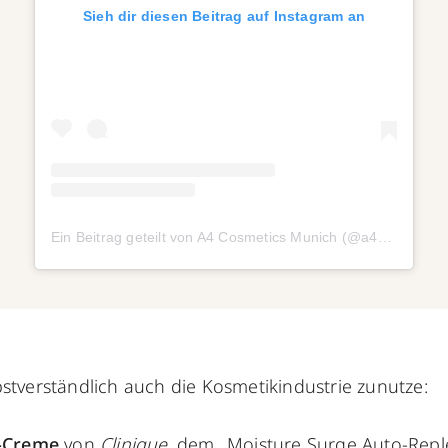
Sieh dir diesen Beitrag auf Instagram an
Ein Beitrag geteilt von A4 Cosmetics Munich (@a4cosmetics)
stverständlich auch die Kosmetikindustrie zunutze:
l-Creme
von
Clinique
, dem „Moisture Surge Auto-Repl