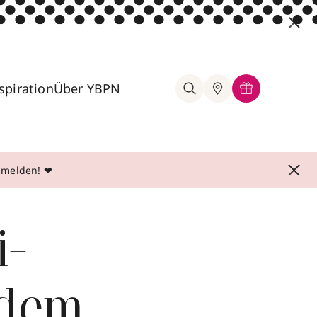
spiration
Über YBPN
anmelden! ❤
i-
 dem