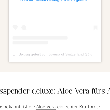
Ein Beitrag geteilt von Juvena of Switzerland (@juvena_of_switzerland)
tsspender deluxe: Aloe Vera fürs 
ie
bekannt, ist die
Aloe Vera
ein echter Kraftprotz: