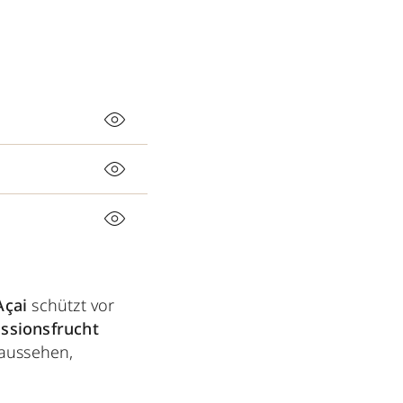
Açai
schützt vor
ssionsfrucht
 aussehen,