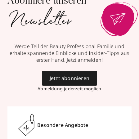
Abonniere unseren
Newsletter
mit Trends
Mehr Informationen
& Aktionen
Werde Teil der Beauty Professional Familie und
Horst Kirchberger Make-Up-
erhalte spannende Einblicke und Insider-Tipps aus
Studio
erster Hand. Jetzt anmelden!
Maximiliansplatz 12a
,
80333
München
Jetzt abonnieren
geöffnet
, schließt 19:00 Uhr
Abmeldung jederzeit möglich
089223784
zum Routenplaner
Termin vereinbaren
Besondere Angebote
Mehr Informationen