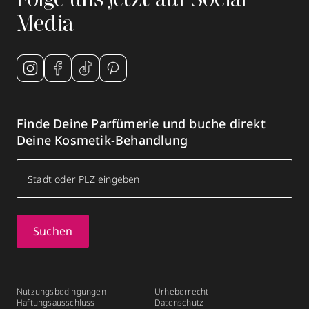
Folge uns jetzt auf Social
geöffnet
, schließt 19:00 Uhr
Media
095162290
zum Routenplaner
Termin vereinbaren
Finde Deine Parfümerie und buche direkt
Mehr Informationen
Deine Kosmetik-Behandlung
Swan Cosmetic-Studios
Parfümerie
Suchen
Stadtplatz 29
,
84307
Eggenfelden
geöffnet
, schließt 18:00 Uhr
Nutzungsbedingungen
Urheberrecht
087216887
Haftungsausschluss
Datenschutz