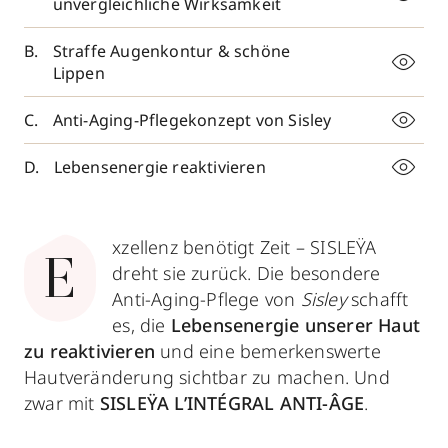
unvergleichliche Wirksamkeit
Straffe Augenkontur & schöne
Lippen
Anti-Aging-Pflegekonzept von Sisley
Lebensenergie reaktivieren
xzellenz benötigt Zeit – SISLEŸA
E
dreht sie zurück. Die besondere
Anti-Aging-Pflege von
Sisley
schafft
es, die
Lebensenergie unserer Haut
zu reaktiviere
n
und eine bemerkenswerte
Hautveränderung sichtbar zu machen. Und
zwar mit
SISLEŸA L’INTÉGRAL ANTI-ÂGE
.