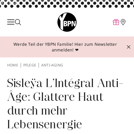
ANZEIGE
Parfum
Make-up
Werde Teil der YBPN Familie! Hier zum Newsletter
Pflege
anmelden! ❤
Behandlungen
HOME
PFLEGE
ANTI-AGING
Inspiration
Über YBPN
Sisleÿa L’Intégral Anti-
Âge: Glattere Haut
Aktionen
durch mehr
Storefinder
Lebensenergie