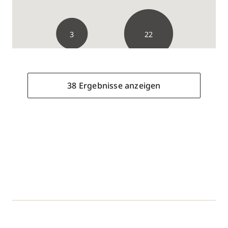
3
22
38 Ergebnisse anzeigen
38 Ergebnisse anzeigen
Wiedemann Parfümerie
Mühlfelder Straße 16
,
82211
Herrsching
geöffnet
, schließt 18:00 Uhr