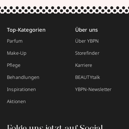
Parfümerie Monheim
Hauptstraße 90
,
52152
Simmerath
geöffnet
, schließt 18:00 Uhr
Top-Kategorien
Über uns
024739317020
Parfum
Über YBPN
zum Routenplaner
Make-Up
Storefinder
Termin vereinbaren
Pflege
Karriere
Mehr Informationen
Behandlungen
BEAUTYtalk
Inspirationen
YBPN-Newsletter
Aktionen
Franken Parfüm Otto
Emil-Kemmer-Straße 19 / Ertl-Zentrum
,
96103
Hallstadt