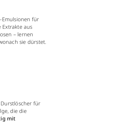
r-Emulsionen für
 Extrakte aus
osen – lernen
wonach sie dürstet.
e Durstlöscher für
ge, die die
ig mit