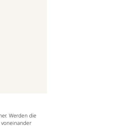
am
Jul 8, 2019 um 1:23 PDT
her. Werden die
h voneinander