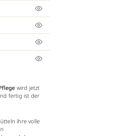
-Pflege
wird jetzt
d fertig ist der
tteln ihre volle
in