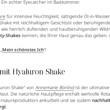
. Ein echter Eyecatcher im Badezimmer.
ure
für intensive Feuchtigkeit, sättigende Öl-in-Wasse
 Shake mit reichhaltigem Gesichtsöl oder beruhigende
n wie herrlich duftenden und hautberuhigenden Wildr
uty-Shakes
kennen, die Ihrer Haut genau das geben, 
 „
Mein schönstes Ich
“!
 mit Hyaluron-Shake
luron-Shake“ von
Annemarie Börlind
ist der ultimativ
aut. Die natürliche Hautpflege enthält wertvolle Rotal
onsäureproduktion ankurbelt und sie zudem
nachhalt
rgt
.