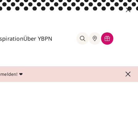
spiration
Über YBPN
anmelden! ❤