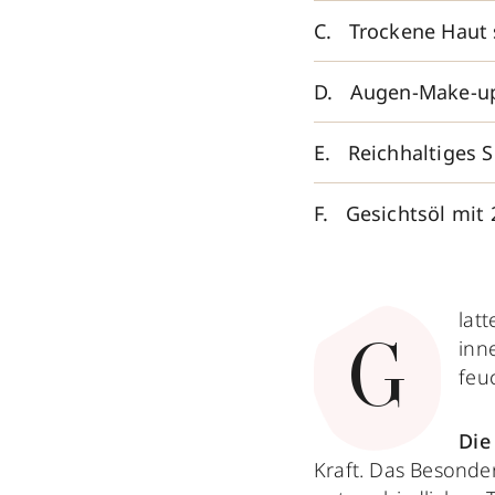
Trockene Haut 
Augen-Make-up
Reichhaltiges S
Gesichtsöl mit 
lat
inn
G
feu
Die
Kraft. Das Besonde