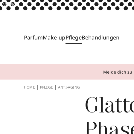
ANZEIGE
Parfum
Make-up
Pflege
Behandlungen
Melde dich zu 
HOME
PFLEGE
ANTI-AGING
Glatt
Phas