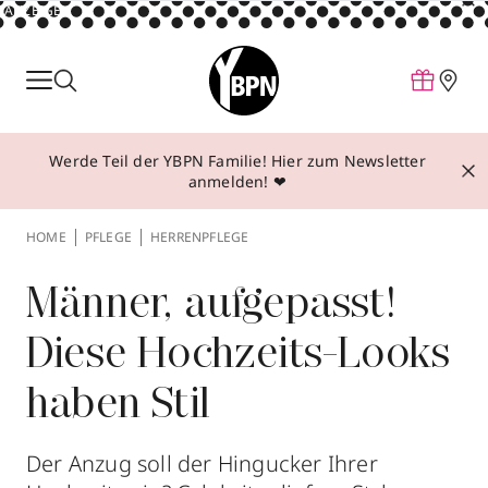
ANZEIGE
Parfum
Make-up
Werde Teil der YBPN Familie! Hier zum Newsletter
Pflege
anmelden! ❤
Behandlungen
HOME
PFLEGE
HERRENPFLEGE
Inspiration
Über YBPN
Männer, aufgepasst!
Diese Hochzeits-Looks
Aktionen
haben Stil
Storefinder
Der Anzug soll der Hingucker Ihrer