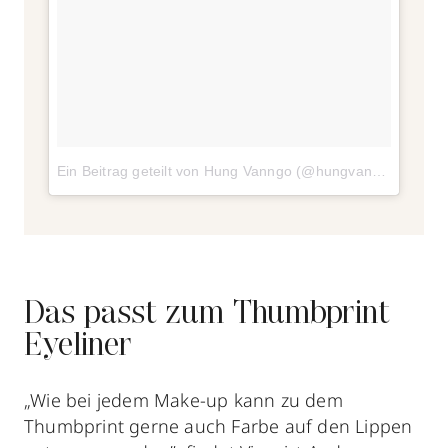
Ein Beitrag geteilt von Hung Vanngo (@hungvanngo)
am
Se
Das passt zum Thumbprint
Eyeliner
„Wie bei jedem Make-up kann zu dem
Thumbprint gerne auch Farbe auf den Lippen