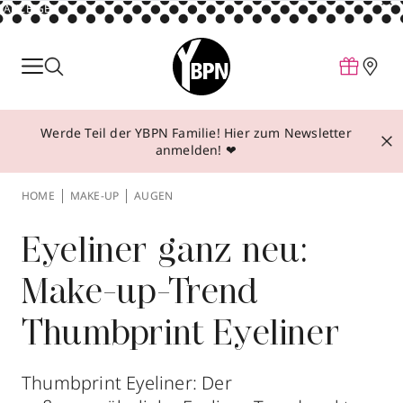
ANZEIGE
Parfum
Make-up
Werde Teil der YBPN Familie! Hier zum Newsletter
Pflege
anmelden! ❤
Behandlungen
HOME
MAKE-UP
AUGEN
Inspiration
Über YBPN
Eyeliner ganz neu:
Make-up-Trend
Aktionen
Thumbprint Eyeliner
Storefinder
Thumbprint Eyeliner: Der