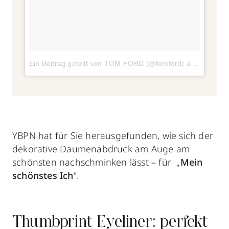
Ein Beitrag geteilt von TOM FORD (@tomford)
am
Sep 9, 
YBPN hat für Sie herausgefunden, wie sich der
dekorative Daumenabdruck am Auge am
schönsten nachschminken lässt – für „
Mein
schönstes Ich
“.
Thumbprint Eyeliner: perfekt