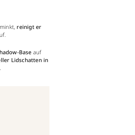
hminkt,
reinigt er
uf.
shadow-Base
auf
ller Lidschatten in
.