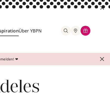
spiration
Über YBPN
anmelden! ❤
Adeles