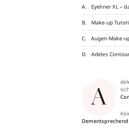
Eyeliner XL – 
Make-up Tutori
Augen-Make-up 
Adeles Contou
del
sic
A
Co
Kei
Dementsprechend 