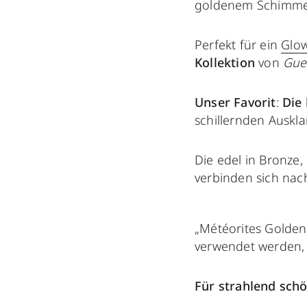
goldenem Schimmer
Perfekt für ein
Glo
Kollektion
von
Gue
Unser Favorit
:
Die 
schillernden Auskl
Die edel in Bronze
verbinden sich na
„Météorites Golde
verwendet werden, 
Für
strahlend sch