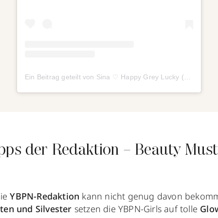
Ein Beitrag geteilt von Sina ♡ Happy Grey Lucky (@happygreylucky)
pps der Redaktion – Beauty Must
Die
YBPN-Redaktion
kann nicht genug davon bekomm
en und Silvester
setzen die YBPN-Girls auf tolle
Glo