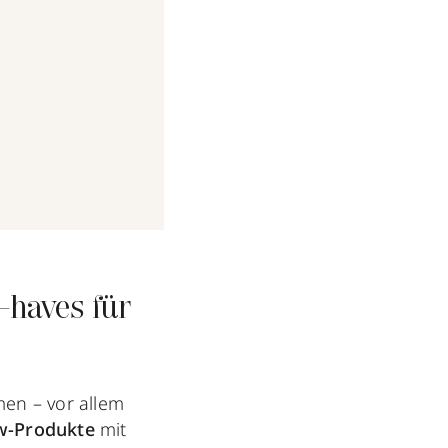
am
Dez 18, 2019 um 11:21 PST
-haves für
en – vor allem
w-Produkte
mit