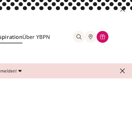
spiration
Über YBPN
anmelden! ❤