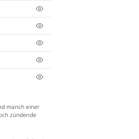
nd manch einer
och zündende