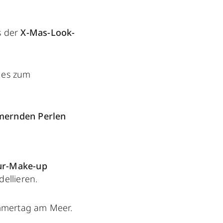
s der
X-Mas-Look-
 es zum
mernden Perlen
ur-Make-up
ellieren.
mertag am Meer.