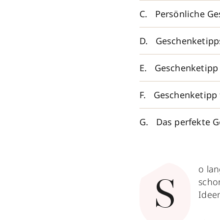
Persönliche G
Geschenketipps
Geschenketipp 
Geschenketipp 
Das perfekte G
o la
scho
S
Idee