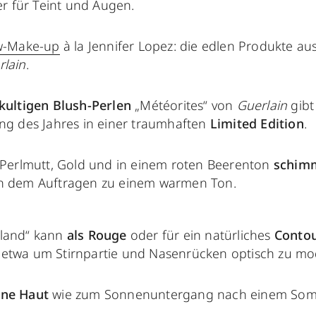
 für Teint und Augen.
w-Make-up
à la Jennifer Lopez: die edlen Produkte au
rlain
.
kultigen Blush-Perlen
„Météorites“ von
Guerlain
gibt
ang des Jahres in einer traumhaften
Limited Edition
.
, Perlmutt, Gold und in einem roten Beerenton
schim
ch dem Auftragen zu einem warmen Ton.
nland“ kann
als Rouge
oder für ein natürliches
Conto
etwa um Stirnpartie und Nasenrücken optisch zu mod
öne Haut
wie zum Sonnenuntergang nach einem Som