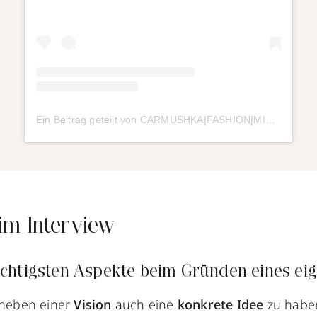
Ein Beitrag geteilt von CARMUSHKA|FASHION|MINDFULNESS (@carmushka)
m Interview
ichtigsten Aspekte beim Gründen eines ei
, neben einer
Vision
auch eine
konkrete Idee
zu habe