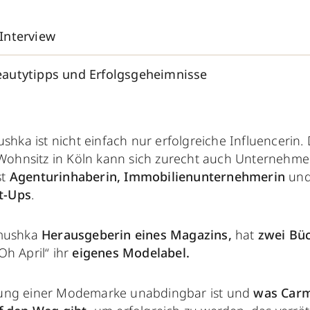
Interview
autytipps und Erfolgsgeheimnisse
shka ist nicht einfach nur erfolgreiche Influencerin.
Wohnsitz in Köln kann sich zurecht auch Unternehm
st
Agenturinhaberin, Immobilienunternehmerin
un
t-Ups
.
rmushka
Herausgeberin eines Magazins,
hat
zwei Büc
Oh April“ ihr
eigenes Modelabel.
ung einer Modemarke unabdingbar ist und
was Car