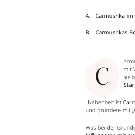
Carmushka im 
Carmushkas Be
armu
mit 
C
sie i
Star
„Nebenbei“ ist Ca
und gründete mit „
Was bei der Gründ