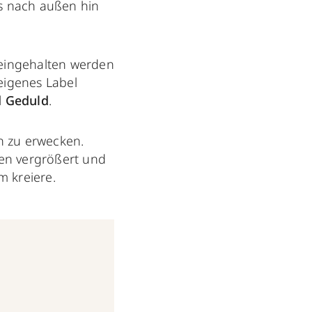
 es nach außen hin
 eingehalten werden
eigenes Label
d Geduld
.
n zu erwecken.
ren vergrößert und
m kreiere.