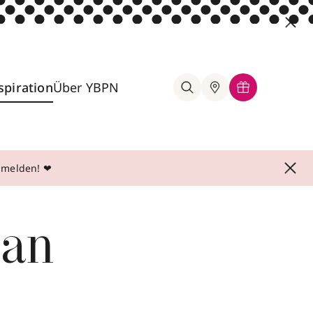
spiration
Über YBPN
anmelden! ❤
 an