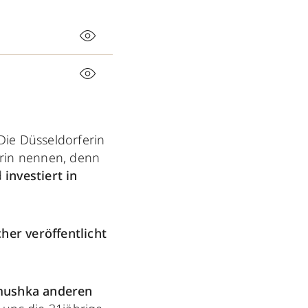
 Die Düsseldorferin
erin nennen, denn
d
investiert in
her veröffentlicht
mushka anderen