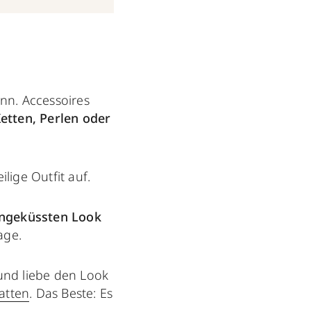
ann. Accessoires
etten, Perlen oder
lige Outfit auf.
engeküssten Look
age.
 und liebe den Look
atten
. Das Beste: Es