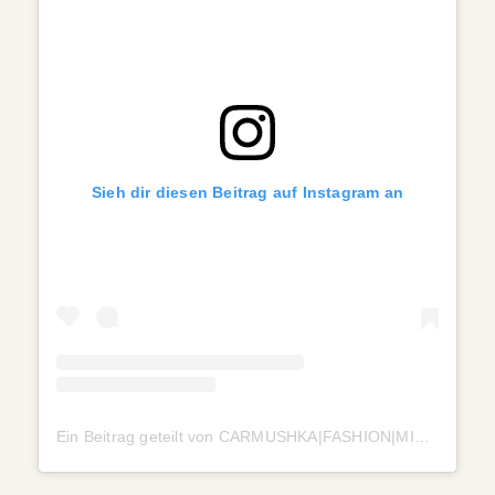
Sieh dir diesen Beitrag auf Instagram an
Ein Beitrag geteilt von CARMUSHKA|FASHION|MINDFULNESS (@carmushka)