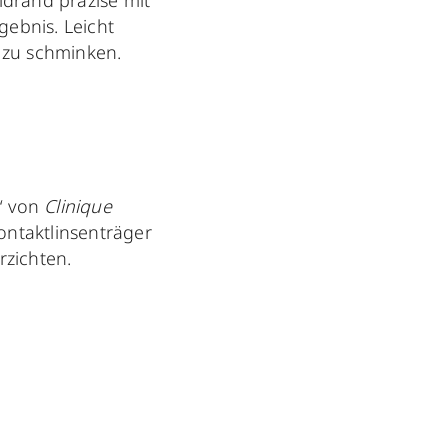
idrand präzise mit
rgebnis. Leicht
 zu schminken.
l“ von
Clinique
ontaktlinsenträger
rzichten.