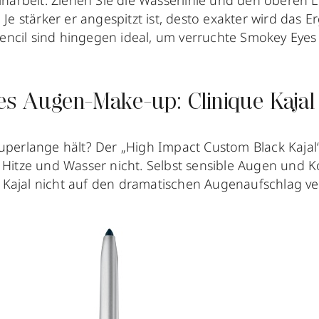
einarbeit: Ziehen Sie die Wasserlinie und den oberen L
 Je stärker er angespitzt ist, desto exakter wird das E
ncil sind hingegen ideal, um verruchte Smokey Eyes
es Augen-Make-up: Clinique Kajal
superlange hält? Der „High Impact Custom Black Kaja
 Hitze und Wasser nicht. Selbst sensible Augen und K
Kajal nicht auf den dramatischen Augenaufschlag ve