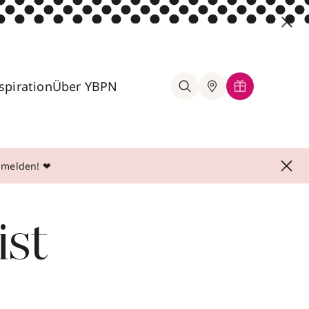
spiration
Über YBPN
anmelden! ❤
ist