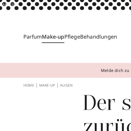
ANZEIGE
Parfum
Make-up
Pflege
Behandlungen
Melde dich zu 
HOME
MAKE-UP
AUGEN
Der s
zurü