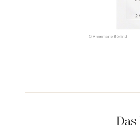
© Annemarie Börlind
Das 