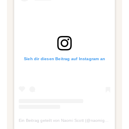
Sieh dir diesen Beitrag auf Instagram an
Ein Beitrag geteilt von Naomi Scott (@naomigscott)
am
De