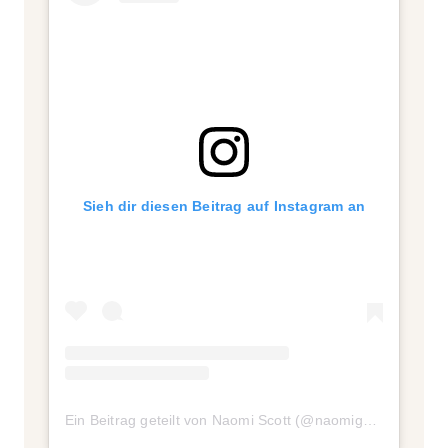
Sieh dir diesen Beitrag auf Instagram an
Ein Beitrag geteilt von Naomi Scott (@naomigscott)
am
Se