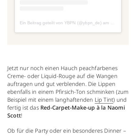
Ein Beitrag geteilt von YBPN (@ybpn_de)
am
Mai 21, 201
Jetzt nur noch einen Hauch peachfarbenes
Creme- oder Liquid-Rouge auf die Wangen
auftragen und gut verblenden. Die Lippen
ebenfalls in einem Pfirsich-Ton schminken (zum
Beispiel mit einem langhaftenden
Lip Tint
) und
fertig ist das
Red-Carpet-Make-up
à la
Naomi
Scott
!
Ob für die Party oder ein besonderes Dinner –