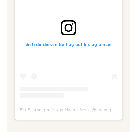
Sieh dir diesen Beitrag auf Instagram an
Ein Beitrag geteilt von Naomi Scott (@naomigscott)
am
Ma