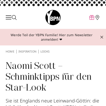
ANZEIGE
Parfum
Make-up
Werde Teil der YBPN Familie! Hier zum Newsletter
Pflege
anmelden! ❤
Behandlungen
HOME
INSPIRATION
LOOKS
Inspiration
Über YBPN
Naomi Scott –
Schminktipps für den
Aktionen
Star-Look
Storefinder
Sie ist Englands neue Leinwand-Göttin: die