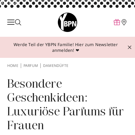
ANZEIGE
Parfum
Make-up
Werde Teil der YBPN Familie! Hier zum Newsletter
Pflege
anmelden! ❤
Behandlungen
HOME
PARFUM
DAMENDÜFTE
Inspiration
Über YBPN
Besondere
Geschenkideen:
Aktionen
Luxuriöse Parfums für
Storefinder
Frauen