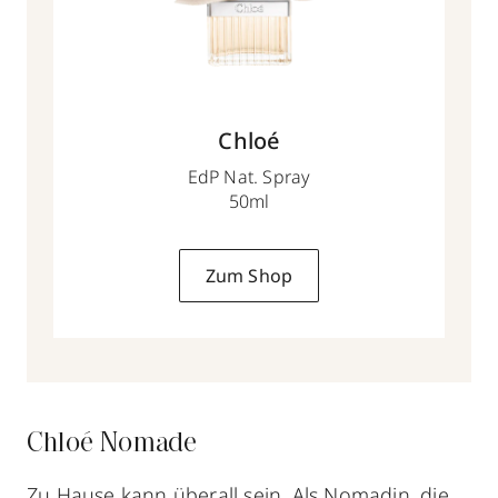
Chloé
EdP Nat. Spray
50ml
Zum Shop
Chloé Nomade
Zu Hause kann überall sein. Als Nomadin, die