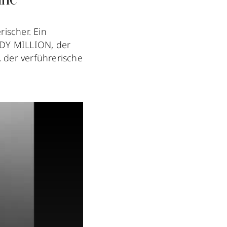
nne
ischer. Ein
ADY MILLION, der
 der verführerische