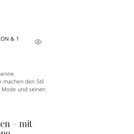
ION & 1
banne.
n machen den Stil
er Mode und seinen
en – mit