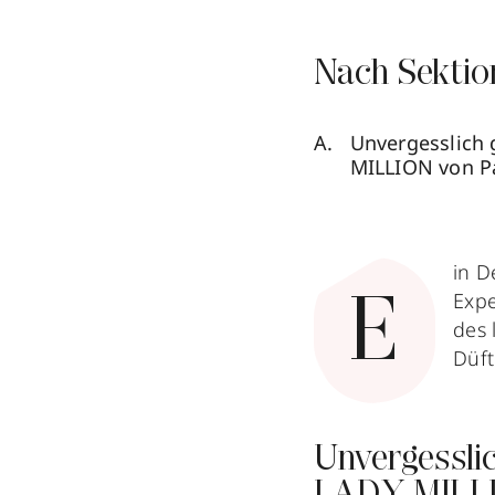
Nach Sektio
Unvergesslich
MILLION von P
in D
Expe
E
des 
Düft
Unvergessli