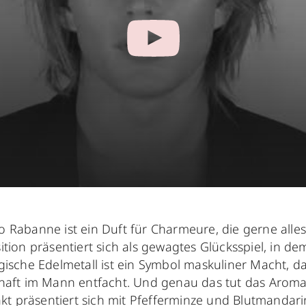
 Rabanne ist ein Duft für Charmeure, die gerne alles
tion präsentiert sich als gewagtes Glücksspiel, in d
ische Edelmetall ist ein Symbol maskuliner Macht, das
haft im Mann entfacht. Und genau das tut das Aroma 
akt präsentiert sich mit Pfefferminze und Blutmandar