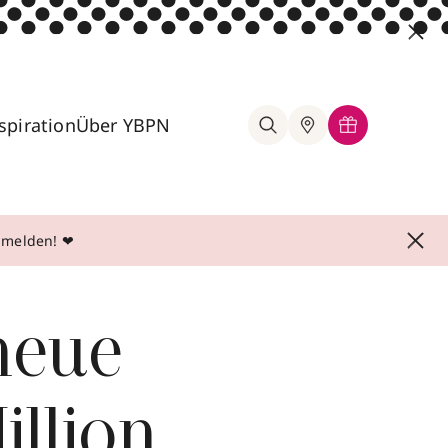
spiration
Über YBPN
anmelden! ❤
neue
illion