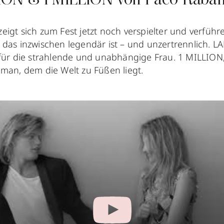
ON & 1 MILLION von Paco Raba
igt sich zum Fest jetzt noch verspielter und verführer
 das inzwischen legendär ist – und unzertrennlich. L
 für die strahlende und unabhängige Frau. 1 MILLION,
eman, dem die Welt zu Füßen liegt.