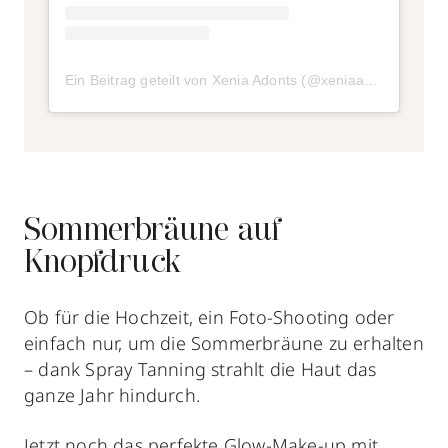
Ein Beitrag geteilt von Xenia Adonts (@xeniaadonts)
am
Au
Sommerbräune auf
Knopfdruck
Ob für die Hochzeit, ein Foto-Shooting oder
einfach nur, um die Sommerbräune zu erhalten
– dank Spray Tanning strahlt die Haut das
ganze Jahr hindurch.
Jetzt noch das perfekte
Glow-Make-up
mit