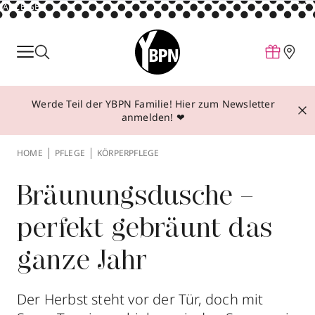
ANZEIGE
Parfum
Make-up
Werde Teil der YBPN Familie! Hier zum Newsletter
Pflege
anmelden! ❤
Behandlungen
HOME
PFLEGE
KÖRPERPFLEGE
Inspiration
Über YBPN
Bräunungsdusche –
perfekt gebräunt das
Aktionen
ganze Jahr
Storefinder
Der Herbst steht vor der Tür, doch mit