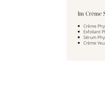
Im Crème S
Crème Phyt
Exfoliant P
Sérum Phyt
Crème Yeux