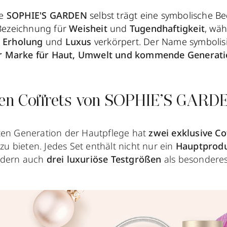
me
SOPHIE'S GARDEN
selbst trägt eine symbolische 
 Bezeichnung für
Weisheit
und
Tugendhaftigkeit
, wä
 Erholung
und
Luxus
verkörpert. Der Name symbolisi
r Marke für Haut, Umwelt und kommende Generati
ven Coffrets von SOPHIE’S GARD
ten Generation der Hautpflege hat
zwei exklusive Co
zu bieten. Jedes Set enthält nicht nur ein
Hauptprodu
ndern auch
drei luxuriöse Testgrößen
als besondere