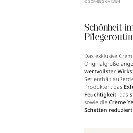
© SOPHIE’S GARDEN
Schönheit im
Pflegerouti
Das exklusive Crè
Originalgröße ange
wertvollster Wirks
Set enthält außer
Produkten: das
Exf
Feuchtigkeit
, das
s
sowie die
Crème Ye
Schatten reduziert