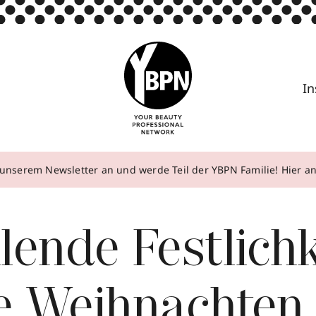
In
unserem Newsletter an und werde Teil der YBPN Familie! Hier 
lende Festlichk
e Weihnachten 