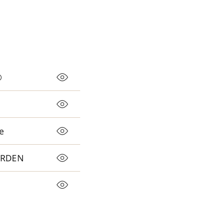
®
e
GARDEN