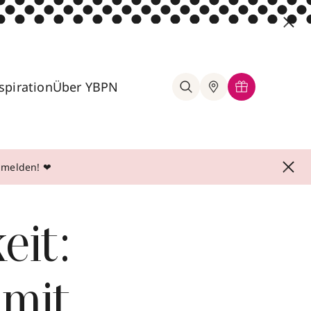
spiration
Über YBPN
anmelden! ❤
eit:
mit