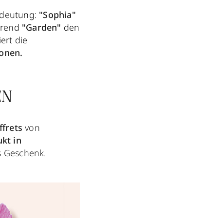
Bedeutung:
"Sophia"
hrend
"Garden"
den
ert die
onen.
EN
ffrets
von
kt in
s Geschenk.