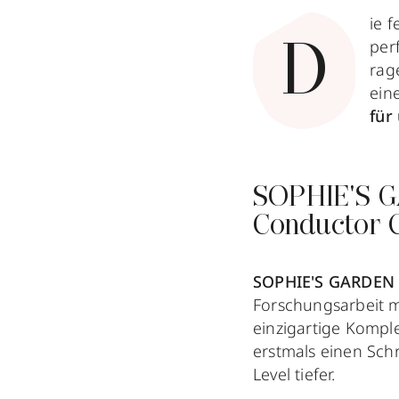
ie 
per
D
ra
ein
für
SOPHIE'S GA
Conductor
SOPHIE'S GARDEN
Forschungsarbeit m
einzigartige Kompl
erstmals einen Schr
Level tiefer.