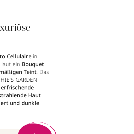
uxuriöse
o Cellulaire
in
 Haut ein
Bouquet
nmäßigen Teint
. Das
OPHIE'S GARDEN
d
erfrischende
strahlende Haut
dert und dunkle