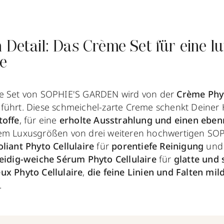
 Detail: Das Crème Set für eine l
ne
me Set von SOPHIE'S GARDEN wird von der
Crème Phyt
führt. Diese schmeichel-zarte Creme schenkt Deiner
toffe
, für eine
erholte Ausstrahlung und einen ebe
dem Luxusgrößen von drei weiteren hochwertigen S
oliant Phyto Cellulaire
für
porentiefe Reinigung
un
eidig-weiche Sérum Phyto Cellulaire
für
glatte und 
ux Phyto Cellulaire
,
die feine Linien und Falten mil
.