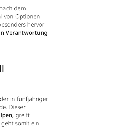
e nach dem
hl von Optionen
esonders hervor –
 in Verantwortung
l
 der in fünfjähriger
de. Dieser
alpen,
greift
 geht somit ein