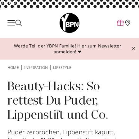
ANZEIGE
Parfum
Make-up
Werde Teil der YBPN Familie! Hier zum Newsletter
Pflege
anmelden! ❤
Behandlungen
HOME
INSPIRATION
LIFESTYLE
Inspiration
Über YBPN
Beauty-Hacks: So
rettest Du Puder,
Aktionen
Lippenstift und Co.
Storefinder
Puder zerbrochen, Lippenstift kaputt,