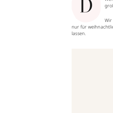
D
gro
Wir
nur für weihnachtl
lassen.