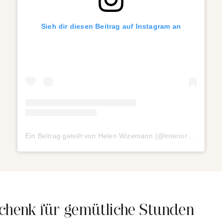
Sieh dir diesen Beitrag auf Instagram an
Ein Beitrag geteilt von Helen Wizemann (@interior_by_helen_wizemann)
chenk für gemütliche Stunden