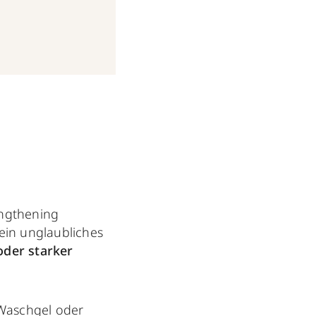
engthening
ein unglaubliches
oder starker
Waschgel
oder