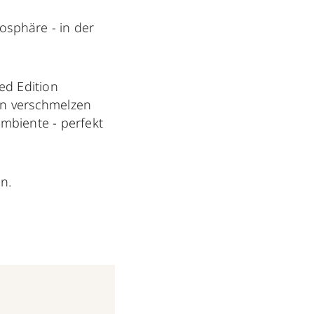
osphäre - in der
ted Edition
ten verschmelzen
biente - perfekt
en.