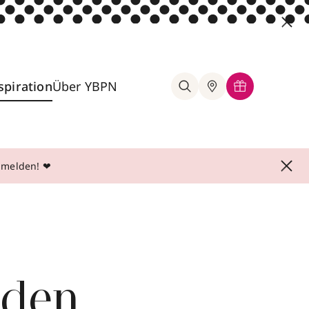
spiration
Über YBPN
anmelden! ❤
 den