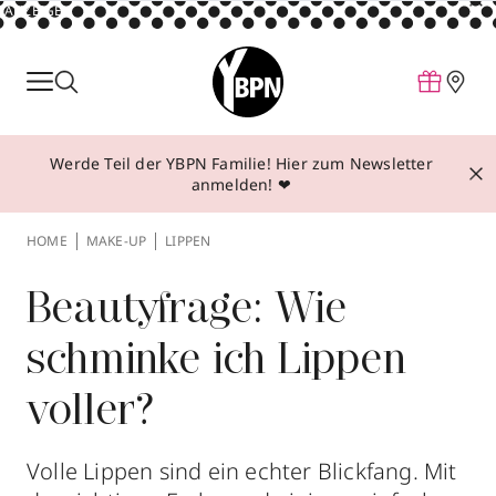
ANZEIGE
Parfum
Make-up
Werde Teil der YBPN Familie! Hier zum Newsletter
Pflege
anmelden! ❤
Behandlungen
HOME
MAKE-UP
LIPPEN
Inspiration
Über YBPN
Beautyfrage: Wie
schminke ich Lippen
Aktionen
voller?
Storefinder
Volle Lippen sind ein echter Blickfang. Mit