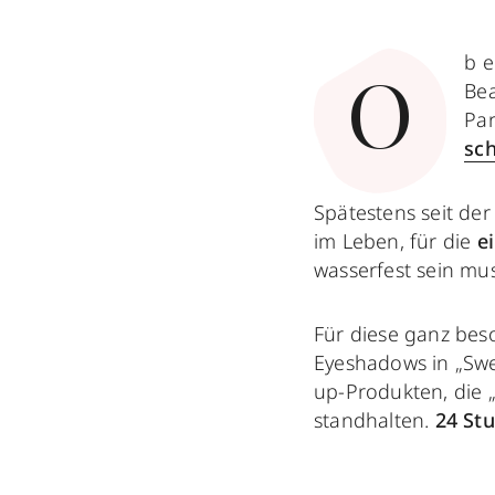
b e
Bea
O
Par
sch
Spätestens seit de
im Leben, für die
e
wasserfest sein mus
Für diese ganz be
Eyeshadows in „Swe
up-Produkten, die 
standhalten.
24 St