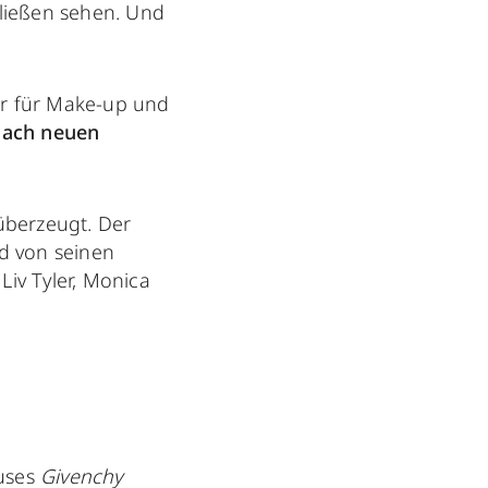
ließen sehen. Und
or für Make-up und
nach neuen
 überzeugt. Der
rd von seinen
Liv Tyler, Monica
auses
Givenchy