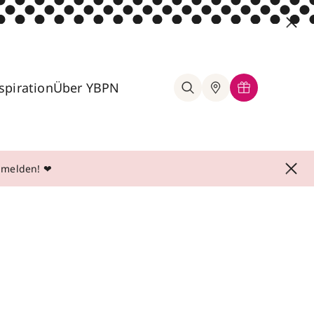
spiration
Über YBPN
anmelden! ❤