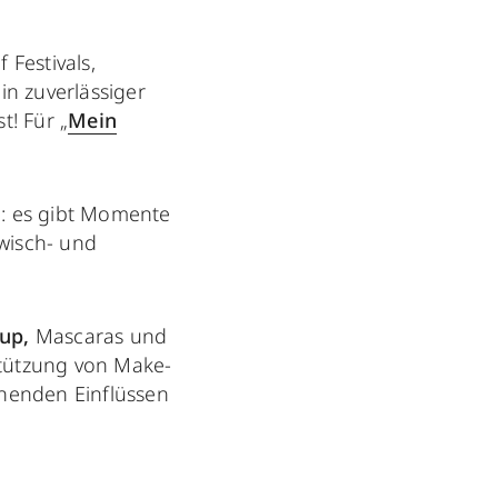
 Festivals,
in zuverlässiger
t! Für „
Mein
h: es gibt Momente
wisch- und
up,
Mascaras und
stützung von Make-
schenden Einflüssen