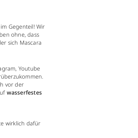
im Gegenteil! Wir
eben ohne, dass
der sich Mascara
tagram, Youtube
ch rüberzukommen.
h vor der
auf
wasserfestes
 wirklich dafür