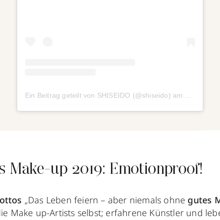
Ein Beitrag geteilt von SHISEIDO (@shiseido)
am
Apr 5, 20
s Make-up 2019: Emotionproof!
ottos
„Das Leben feiern – aber niemals ohne
gutes 
die Make up-Artists selbst; erfahrene Künstler und leb