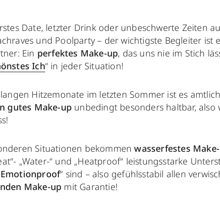
rstes Date, letzter Drink oder unbeschwerte Zeiten auf
chraves und Poolparty – der wichtigste Begleiter ist e
tner: Ein
perfektes Make-up
, das uns nie im Stich läss
önstes Ich
“ in jeder Situation!
r langen Hitzemonate im letzten Sommer ist es amtlic
in gutes Make-up
unbedingt besonders haltbar, also 
s!
sonderen Situationen bekommen
wasserfestes Make-
at“- „Water-“ und „Heatproof“ leistungsstarke Unter
„
Emotionproof
“ sind – also gefühlsstabil allen verwi
unden Make-up
mit Garantie!