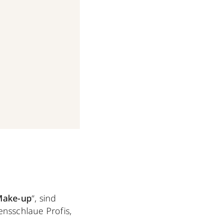
19 um 7:29 PDT
Make-up
“, sind
ensschlaue Profis,