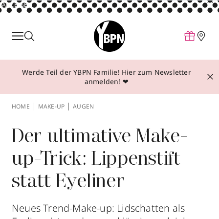
ANZEIGE
Parfum
Make-up
Werde Teil der YBPN Familie! Hier zum Newsletter
Pflege
anmelden! ❤
Behandlungen
HOME
MAKE-UP
AUGEN
Inspiration
Über YBPN
Der ultimative Make-
up-Trick: Lippenstift
Aktionen
statt Eyeliner
Storefinder
Neues Trend-Make-up: Lidschatten als