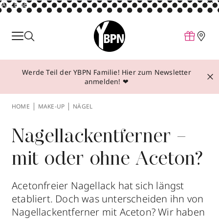
ANZEIGE
Parfum
Make-up
Werde Teil der YBPN Familie! Hier zum Newsletter
Pflege
anmelden! ❤
Behandlungen
HOME
MAKE-UP
NÄGEL
Inspiration
Über YBPN
Nagellackentferner –
mit oder ohne Aceton?
Aktionen
Storefinder
Acetonfreier Nagellack hat sich längst
etabliert. Doch was unterscheiden ihn von
Nagellackentferner mit Aceton? Wir haben