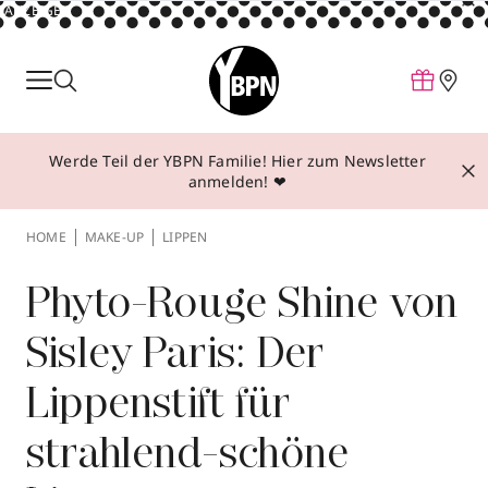
ANZEIGE
Parfum
Make-up
Werde Teil der YBPN Familie! Hier zum Newsletter
Pflege
anmelden! ❤
Behandlungen
HOME
MAKE-UP
LIPPEN
Inspiration
Über YBPN
Phyto-Rouge Shine von
Sisley Paris: Der
Aktionen
Lippenstift für
Storefinder
strahlend-schöne