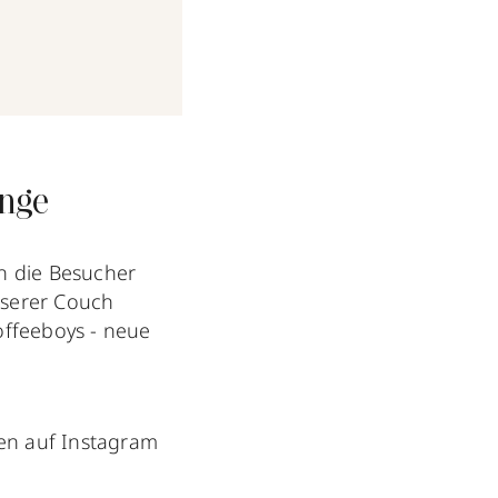
Feb 23, 2018 um 11:16 PST
unge
ch die Besucher
nserer Couch
offeeboys - neue
n auf Instagram