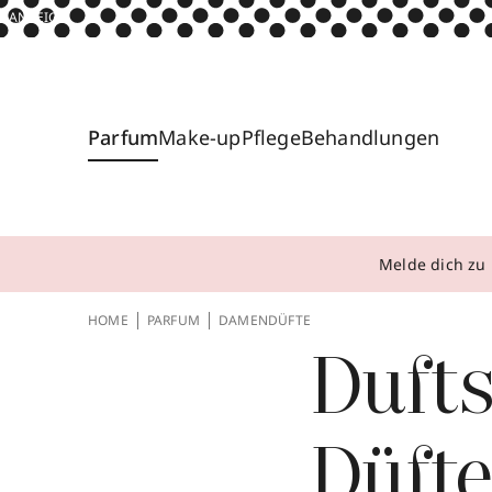
ANZEIGE
Parfum
Make-up
Pflege
Behandlungen
Melde dich zu 
HOME
PARFUM
DAMENDÜFTE
Dufts
Düfte