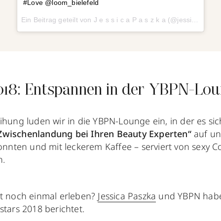
#Love @loom_bielefeld
Ein Beitrag geteilt von
J e s s i c a P a s z k a
(@jessica_paszka_) am
018: Entspannen in der YBPN-Lo
ihung luden wir in die YBPN-Lounge ein, in der es si
Zwischenlandung bei Ihren Beauty Experten“
auf u
ten und mit leckerem Kaffee – serviert von sexy C
n.
nt noch einmal erleben?
Jessica Paszka
und YBPN habe
stars 2018 berichtet.