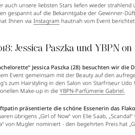
r auch unsere liebsten Stars liefen wieder strahlend
en gespannt auf die Bekanntgabe der Gewinner-Düft
hat Ihnen via
Instagram
hautnah vom Event berichtet
018: Jessica Paszka und YBPN on 
elorette“ Jessica Paszka (28) besuchten wir die D
 dem Event gemeinsam mit der Beauty auf den aufre
ing's zum Hairstyling in den Salon von Starfriseur Udo
ionellen Make-up in die
YBPN-Parfümerie Gabriel.
tpatin präsentierte die schöne Essenerin das Flak
waren übrigens „Girl of Now“ von Elie Saab, „Scandal“
a“ von Mugler nominiert - den begehrten Preis hat „Gi