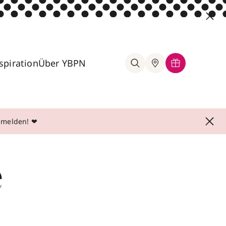
spiration
Über YBPN
anmelden! ❤
e