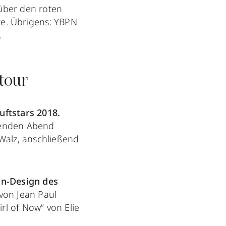
 über den roten
e. Übrigens: YBPN
.
tour
uftstars 2018.
genden Abend
 Walz, anschließend
on-Design des
 von Jean Paul
rl of Now“ von Elie