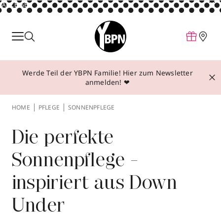
ANZEIGE
Parfum
Make-up
Werde Teil der YBPN Familie! Hier zum Newsletter
Pflege
anmelden! ❤
Behandlungen
HOME
PFLEGE
SONNENPFLEGE
Inspiration
Über YBPN
Die perfekte
Sonnenpflege -
Aktionen
inspiriert aus Down
Storefinder
Under