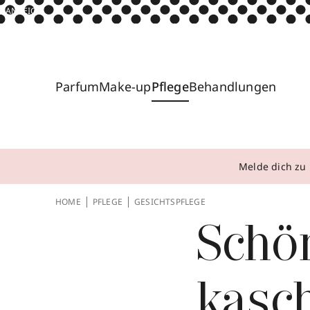
ANZEIGE
Parfum
Make-up
Pflege
Behandlungen
Melde dich zu 
HOME
PFLEGE
GESICHTSPFLEGE
Schö
kasch