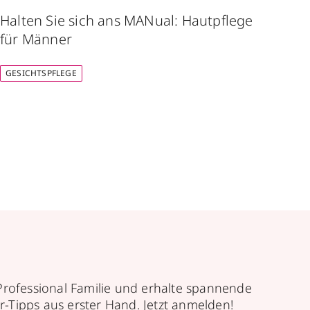
Halten Sie sich ans MANual: Hautpflege
Face
für Männer
Hya
GESICHTSPFLEGE
GESI
Professional Familie und erhalte spannende
r-Tipps aus erster Hand. Jetzt anmelden!