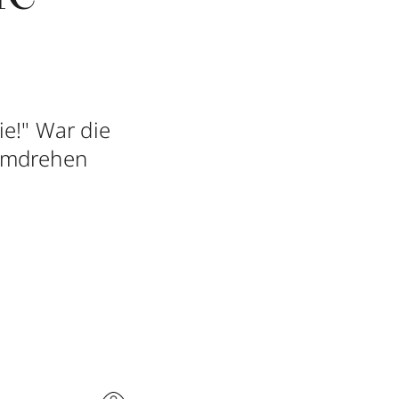
e!" War die
dumdrehen