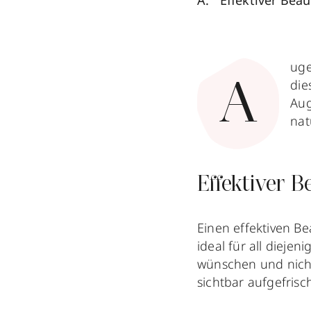
Effektiver Bea
uge
die
A
Aug
nat
Effektiver 
Einen effektiven B
ideal für all dieje
wünschen und nicht
sichtbar aufgefrisch