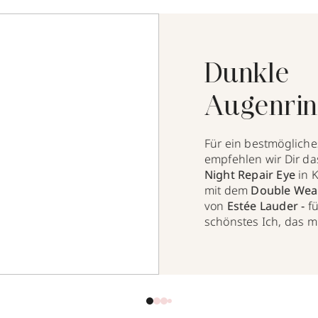
Dunkle
Augenrin
kaschier
Für ein bestmögliche
empfehlen wir Dir d
geht's!
Night Repair Eye
in 
mit dem
Double Wea
von
Estée Lauder -
f
schönstes Ich, das m
atemberaubenden
Augenaufschlag verfü
wenigen Schritten er
eine strahlende Aug