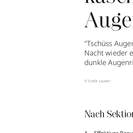
Auge
"Tschüss Augen
Nacht wieder 
dunkle Augenri
© Estée Lauder
Nach Sektio