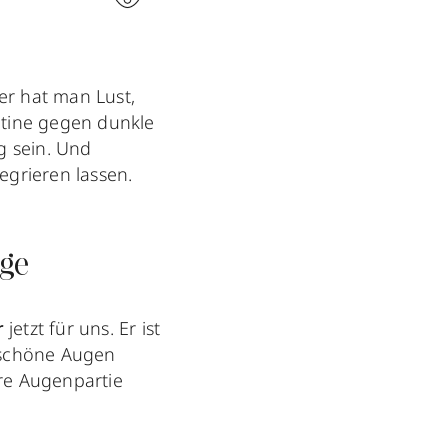
er hat man Lust,
utine gegen dunkle
 sein. Und
tegrieren lassen.
nge
r
jetzt für uns. Er ist
r schöne Augen
ere Augenpartie