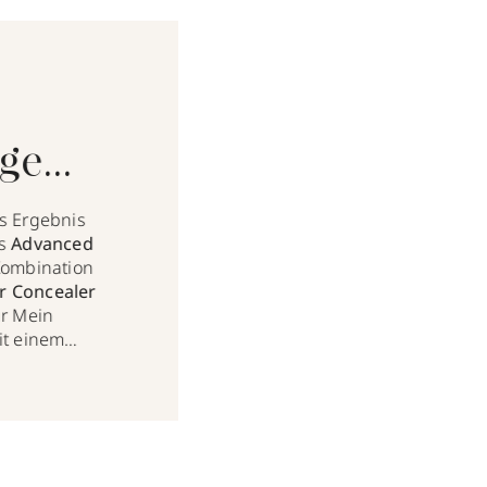
ge
en? So
s Ergebnis
as
Advanced
Kombination
r Concealer
ür Mein
it einem
hrt. In nur
hältst Du
enpartie…