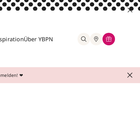
spiration
Über YBPN
anmelden! ❤