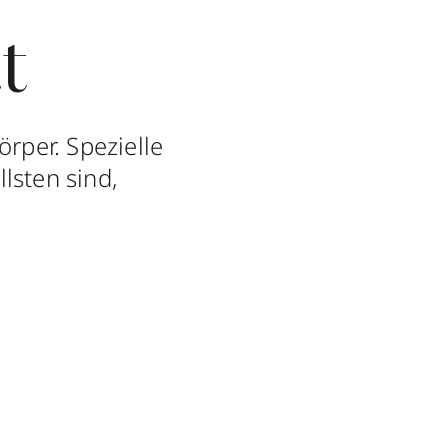
t
rper. Spezielle
lsten sind,