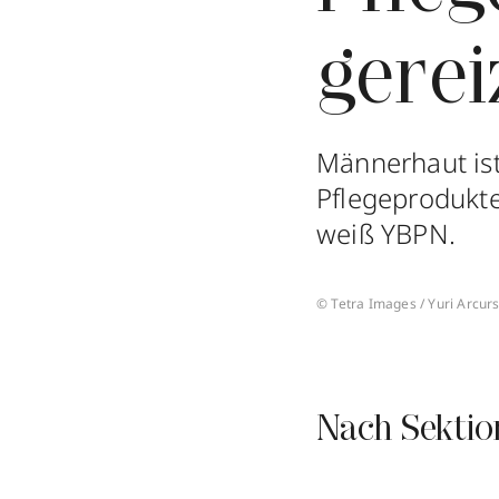
gere
Männerhaut ist 
Pflegeprodukte
weiß YBPN.
© Tetra Images / Yuri Arcur
Nach Sektio