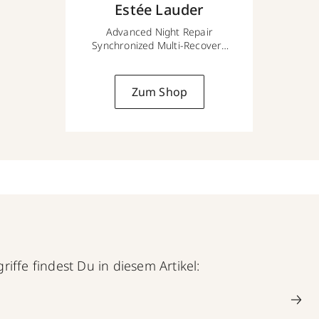
Estée Lauder
Advanced Night Repair
Synchronized Multi-Recovery
Complex
30 ml
Zum Shop
iffe findest Du in diesem Artikel: