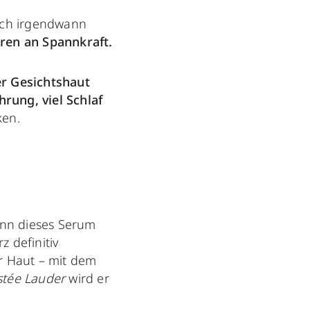
Doch irgendwann
eren an Spannkraft.
r Gesichtshaut
rung, viel Schlaf
ken.
enn dieses Serum
 definitiv
r Haut – mit dem
stée Lauder
wird er