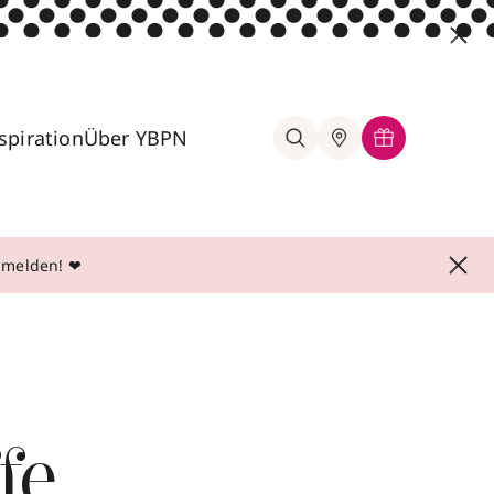
spiration
Über YBPN
anmelden! ❤
fe