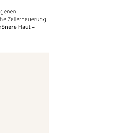
eigenen
iche Zellerneuerung
chönere Haut –