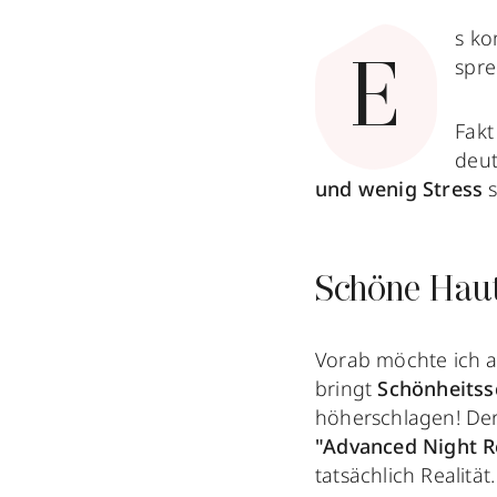
s ko
spre
E
Fakt
deut
und wenig Stress
s
Schöne Hau
Vorab möchte ich a
bringt
Schönheitssc
höherschlagen! De
"Advanced Night R
tatsächlich Realität.