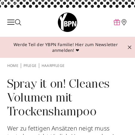
ANZEIGE
Parfum
Make-up
Werde Teil der YBPN Familie! Hier zum Newsletter
Pflege
anmelden! ❤
Behandlungen
HOME
PFLEGE
HAARPFLEGE
Inspiration
Über YBPN
Spray it on! Cleanes
Volumen mit
Aktionen
Trockenshampoo
Storefinder
Wer zu fettigen Ansätzen neigt muss