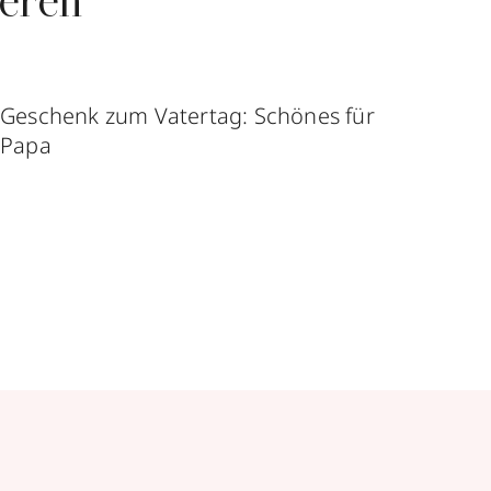
ieren
Geschenk zum Vatertag: Schönes für
Per
Papa
Wim