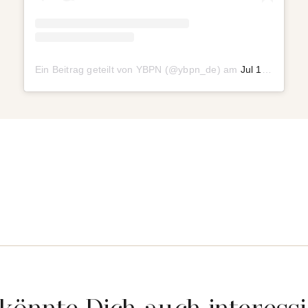
Ein Beitrag geteilt von YBPN (@ybpn_de)
am
Jul 10, 2019 um 4:54 PDT