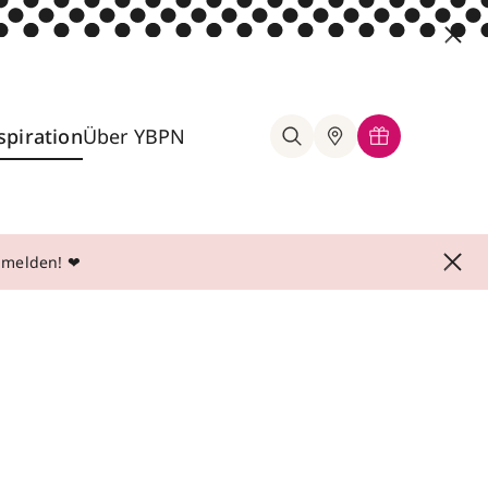
spiration
Über YBPN
anmelden! ❤