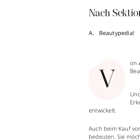
Nach Sektio
Beautypedia!
on
Bea
V
Und
Erk
entwickelt.
Auch beim Kauf von 
bedeuten. Sie möc