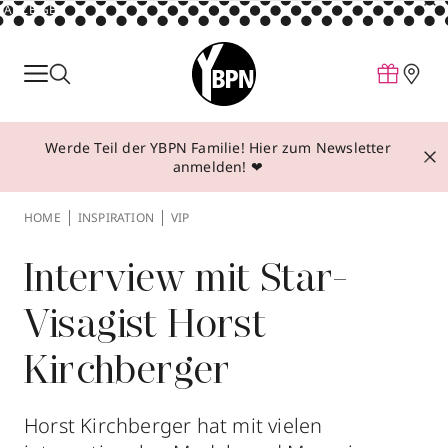
ANZEIGE
Parfum
Make-up
Werde Teil der YBPN Familie! Hier zum Newsletter
Pflege
anmelden! ❤
Behandlungen
HOME
INSPIRATION
VIP
Inspiration
Über YBPN
Interview mit Star-
Visagist Horst
Aktionen
Kirchberger
Storefinder
Horst Kirchberger hat mit vielen