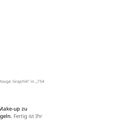
 Rouge Graphik“ in „754
 Make-up zu
egeln.
Fertig ist Ihr