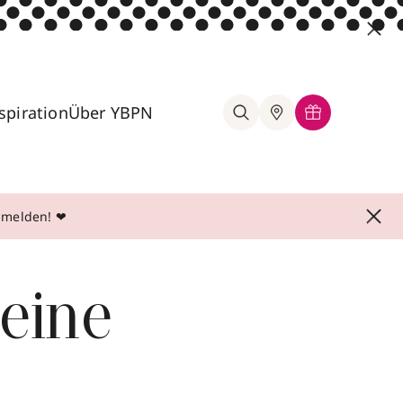
spiration
Über YBPN
anmelden! ❤
Deine