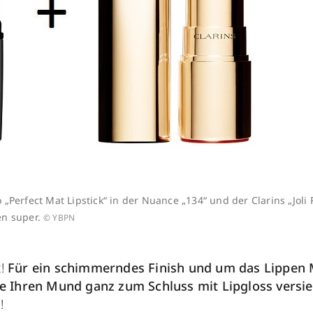
„Perfect Mat Lipstick“ in der Nuance „134“ und der Clarins „Joli
n super.
© YBPN
t!
Für ein schimmerndes Finish und um das Lippen
ie Ihren Mund ganz zum Schluss mit Lipgloss versi
g!