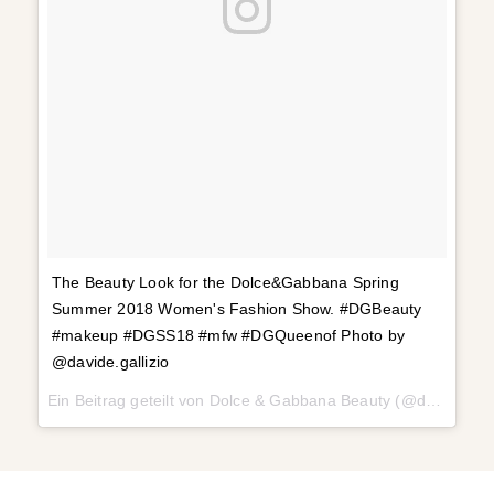
The Beauty Look for the Dolce&Gabbana Spring
Summer 2018 Women's Fashion Show. #DGBeauty
#makeup #DGSS18 #mfw #DGQueenof Photo by
@davide.gallizio
Ein Beitrag geteilt von
Dolce & Gabbana Beauty
(@dgbeauty) am