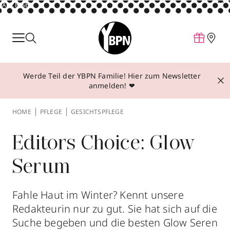
ANZEIGE
Parfum
Make-up
Werde Teil der YBPN Familie! Hier zum Newsletter
Pflege
anmelden! ❤
Behandlungen
HOME
PFLEGE
GESICHTSPFLEGE
Inspiration
Über YBPN
Editors Choice: Glow
Serum
Aktionen
Storefinder
Fahle Haut im Winter? Kennt unsere
Redakteurin nur zu gut. Sie hat sich auf die
Suche begeben und die besten Glow Seren