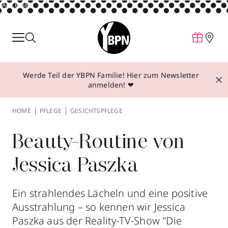
ANZEIGE
Parfum
Make-up
Werde Teil der YBPN Familie! Hier zum Newsletter
Pflege
anmelden! ❤
Behandlungen
HOME
PFLEGE
GESICHTSPFLEGE
Inspiration
Über YBPN
Beauty-Routine von
Jessica Paszka
Aktionen
Storefinder
Ein strahlendes Lächeln und eine positive
Ausstrahlung – so kennen wir Jessica
Paszka aus der Reality-TV-Show "Die