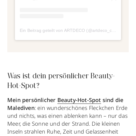
Ein Beitrag geteilt von ARTDECO (@artdeco_cosmetics)
a
Was ist dein persönlicher Beauty-
Hot-Spot?
Mein persönlicher
Beauty-Hot-Spot
sind
die
Malediven
: ein wunderschönes Fleckchen Erde
und nichts, was einen ablenken kann – nur das
Meer, die Sonne und der Strand. Die kleinen
Inseln strahlen Ruhe, Zeit und Gelassenheit