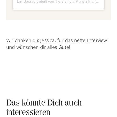
Ein Beitrag geteilt von J e s s i c a P a s z k a (@jessica_paszka_)
Wir danken dir, Jessica, für das nette Interview
und wünschen dir alles Gute!
Das könnte Dich auch
interessieren